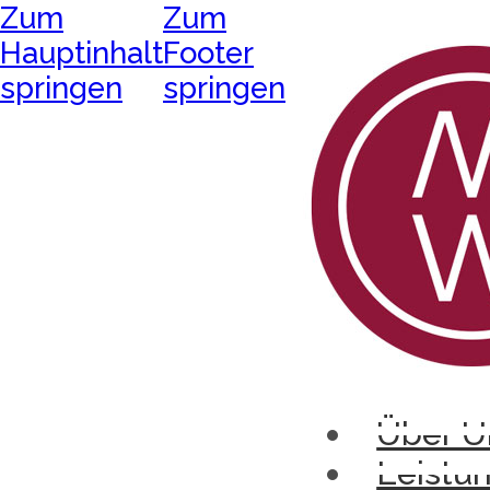
Zum
Zum
Hauptinhalt
Footer
springen
springen
Über U
Leistu