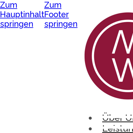
Zum
Zum
Hauptinhalt
Footer
springen
springen
Über U
Leistu