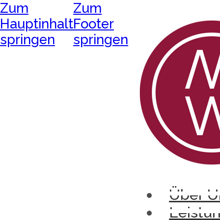
Zum
Zum
Hauptinhalt
Footer
springen
springen
Über U
Leistu