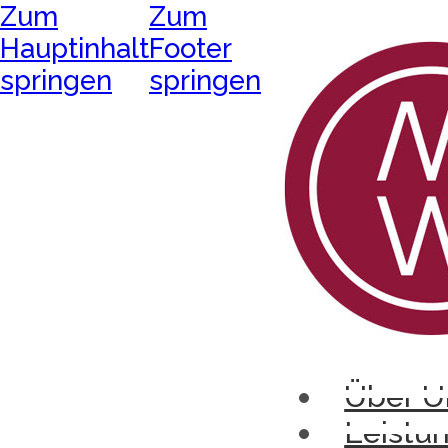
Zum
Zum
Hauptinhalt
Footer
springen
springen
Über U
Leistu