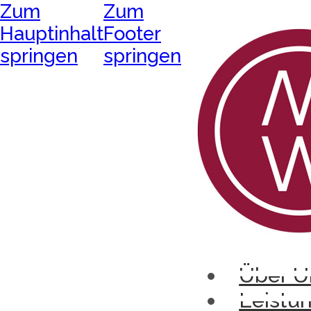
Zum
Zum
Hauptinhalt
Footer
springen
springen
Über U
Leistu