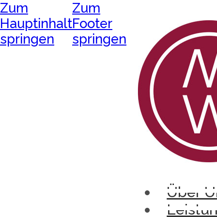
Zum
Zum
Hauptinhalt
Footer
springen
springen
Über U
Leistu