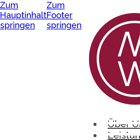
Zum
Zum
Hauptinhalt
Footer
springen
springen
Über U
Leistu