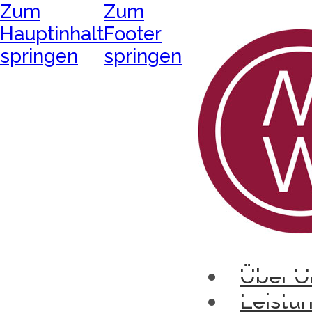
Zum
Zum
Hauptinhalt
Footer
springen
springen
Über U
Leistu